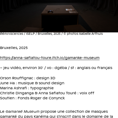
Réminiscences
/ ISELP / Bruxelles, 2025 / © photos Isabelle Arthuis
Bruxelles, 2025
https://anna-safiatou-toure.itch.io/gamanke-museum
– jeu vidéo, environ 30′ / vo : dgéba / st : anglais ou français
Orson Rouffignac : design 3D
June Ha : musique & sound design
Marina Ashrafi : typographie
Christie Dinganga & Anna Safiatou Touré : voix off
Soutien : Fonds Roger de Conynck
Le
Gamanké Museum
propose une collection de masques
gamanké du pays Kanéma qui s’inscrit dans le domaine de la